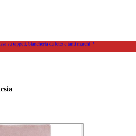
assa su tappeti, biancheria da letto e tanti marchi
csia