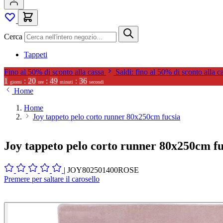
Cerca
Tappeti
Fino al 50% di sconto alla cassa
Saldi: fino al 50% di sconto alla c
1
:
20
:
49
:
34
giorni
ore
minuti
secondi
Home
Home
Joy tappeto pelo corto runner 80x250cm fucsia
Joy tappeto pelo corto runner 80x250cm fu
|
JOY802501400ROSE
Premere per saltare il carosello