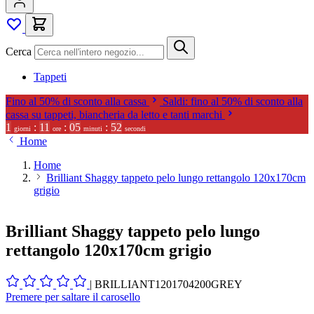
Cerca
Tappeti
Fino al 50% di sconto alla cassa
Saldi: fino al 50% di sconto alla
cassa su tappeti, biancheria da letto e tanti marchi
1
:
11
:
05
:
50
giorni
ore
minuti
secondi
Home
Home
Brilliant Shaggy tappeto pelo lungo rettangolo 120x170cm
grigio
Brilliant Shaggy tappeto pelo lungo
rettangolo 120x170cm grigio
|
BRILLIANT1201704200GREY
Premere per saltare il carosello