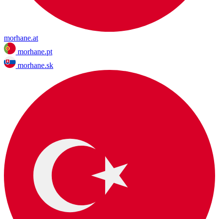
morhane.at
morhane.pt
morhane.sk